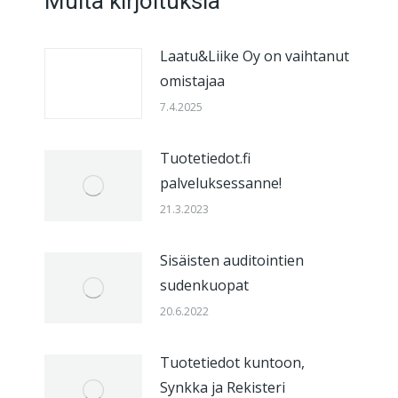
Muita kirjoituksia
Laatu&Liike Oy on vaihtanut
omistajaa
7.4.2025
Tuotetiedot.fi
palveluksessanne!
21.3.2023
Sisäisten auditointien
sudenkuopat
20.6.2022
Tuotetiedot kuntoon,
Synkka ja Rekisteri