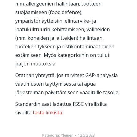
mm. allergeenien hallintaan, tuotteen
suojaamiseen (food defence),
ympäristönäytteisiin, elintarvike- ja
laatukulttuurin kehittämiseen, välineiden
(mm. koneiden ja laitteiden) hallintaan,
tuotekehitykseen ja ristikontaminaatioiden
estämiseen. Myös kategorioihin on tullut
paljon muutoksia.
Otathan yhteyttä, jos tarvitset GAP-analyysiä
vaatimusten täyttymisestä tai apua
järjestelmän päivittämiseen vaaditulle tasolle.
Standardin saat ladattua FSSC virallisilta
sivuilta
tästä linkistä.
Kategoria:
Yleinen
12.5.2023