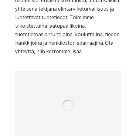
osaamista, erilaista kokemusta, mutta kaikilla
yhteisenä tekijänä elintarviketurvallisuus ja
luotettavat tuotetiedot. Toimimme
ulkoistettuina laatupäälliköinä,
tuotetietoasiantuntijoina, kouluttajina, tiedon
hankkijoina ja henkilöstön sparraajina. Ota
yhteyttä, niin kerromme lisää.