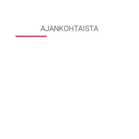
AJANKOHTAISTA
FSSC 22000 ver 7
julkaistu
11.5.2026
ISO 22002-sarjan
tukijärjestelmästandardien
rakenne päivitettiin: ISO
22002-100 on kaikille
yhteinen tukijärjestelmä ja