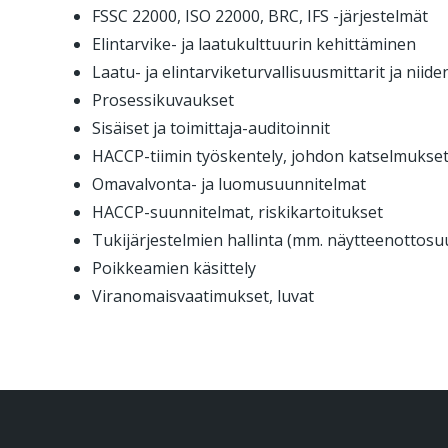
FSSC 22000, ISO 22000, BRC, IFS -järjestelmät
Elintarvike- ja laatukulttuurin kehittäminen
Laatu- ja elintarviketurvallisuusmittarit ja niid
Prosessikuvaukset
Sisäiset ja toimittaja-auditoinnit
HACCP-tiimin työskentely, johdon katselmukse
Omavalvonta- ja luomusuunnitelmat
HACCP-suunnitelmat, riskikartoitukset
Tukijärjestelmien hallinta (mm. näytteenottosu
Poikkeamien käsittely
Viranomaisvaatimukset, luvat