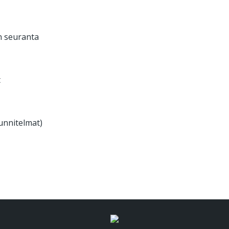
en seuranta
t
unnitelmat)