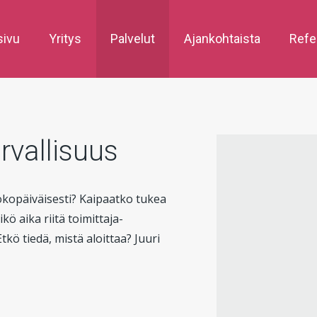
sivu
Yritys
Palvelut
Ajankohtaista
Refe
urvallisuus
kokopäiväisesti? Kaipaatko tukea
ö aika riitä toimittaja-
tkö tiedä, mistä aloittaa? Juuri