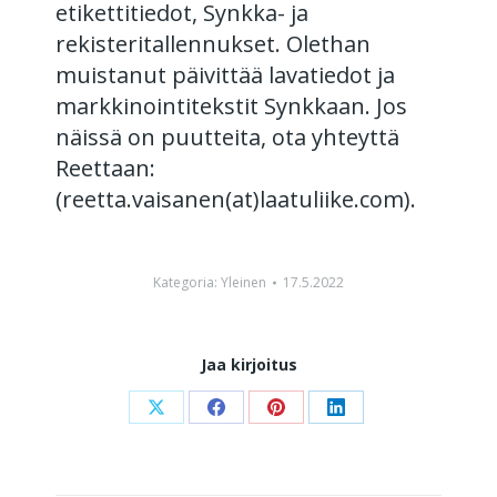
etikettitiedot, Synkka- ja
rekisteritallennukset. Olethan
muistanut päivittää lavatiedot ja
markkinointitekstit Synkkaan. Jos
näissä on puutteita, ota yhteyttä
Reettaan:
(reetta.vaisanen(at)laatuliike.com).
Kategoria:
Yleinen
17.5.2022
Jaa kirjoitus
Share
Share
Share
Share
on
on
on
on
X
Facebook
Pinterest
LinkedIn