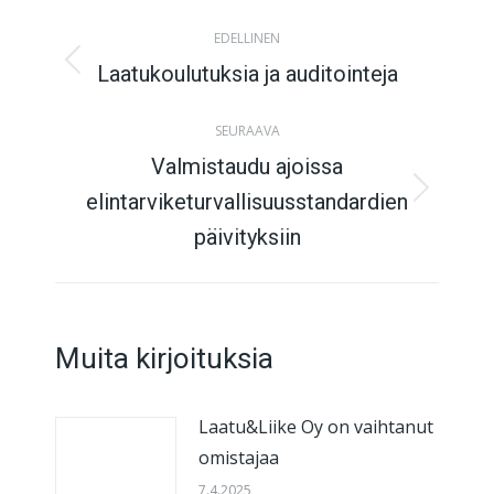
Post
EDELLINEN
navigation
Laatukoulutuksia ja auditointeja
Previous
post:
SEURAAVA
Valmistaudu ajoissa
elintarviketurvallisuusstandardien
Next
post:
päivityksiin
Muita kirjoituksia
Laatu&Liike Oy on vaihtanut
omistajaa
7.4.2025