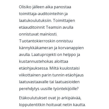
Olisiko jälleen aika panostaa
toimittaja-auditointeihin ja
laatukoulutuksiin. Toimittajien
etäauditoinnit Teamsin avulla
onnistuvat mainiosti.
Tuotantokierroskin onnistuu
kännykkäkameran ja korvanappien
avulla. Laatuprojekti on helppo ja
kustannustehokas aloittaa
etäohjauksessa. Miltä kuulostaisi
viikottainen parin tunnin etäohjaus
laatuvastaavalle tai laatuasioiden
perehdytys uusille työntekijöille?
Etäkoulutukset ovat jo arkipäivää,
lopputentitkin hoituvat netin kautta.