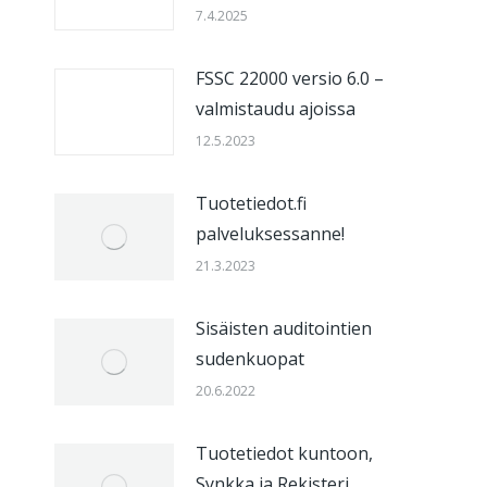
7.4.2025
FSSC 22000 versio 6.0 –
valmistaudu ajoissa
12.5.2023
Tuotetiedot.fi
palveluksessanne!
21.3.2023
Sisäisten auditointien
sudenkuopat
20.6.2022
Tuotetiedot kuntoon,
Synkka ja Rekisteri