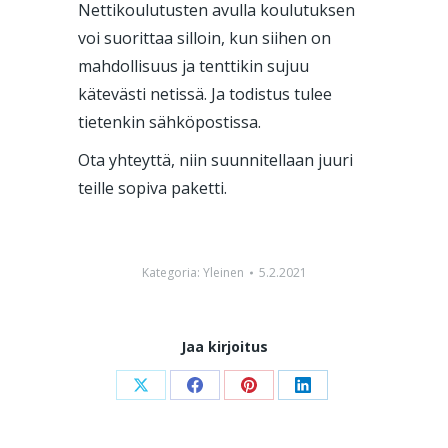
Nettikoulutusten avulla koulutuksen
voi suorittaa silloin, kun siihen on
mahdollisuus ja tenttikin sujuu
kätevästi netissä. Ja todistus tulee
tietenkin sähköpostissa.
Ota yhteyttä, niin suunnitellaan juuri
teille sopiva paketti.
Kategoria:
Yleinen
5.2.2021
Jaa kirjoitus
Share
Share
Share
Share
on
on
on
on