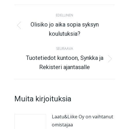
X
Facebook
Pinterest
LinkedIn
Post
EDELLINEN
navigation
Olisiko jo aika sopia syksyn
Previous
koulutuksia?
post:
SEURAAVA
Tuotetiedot kuntoon, Synkka ja
Next
Rekisteri ajantasalle
post:
Muita kirjoituksia
Laatu&Liike Oy on vaihtanut
omistajaa