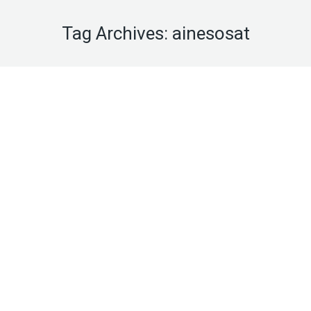
Tag Archives:
ainesosat
Yleinen
touko
17
2022