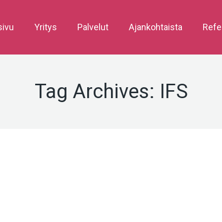
sivu
Yritys
Palvelut
Ajankohtaista
Refe
Tag Archives:
IFS
touko
19
2022